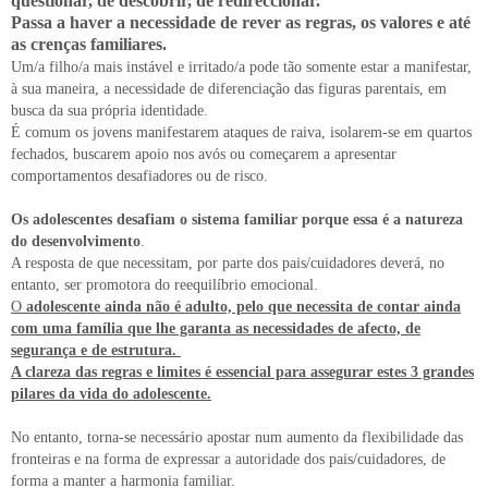
questionar, de descobrir, de redireccionar.
Passa a haver a necessidade de rever as regras, os valores e até
as crenças familiares.
Um/a filho/a mais instável e irritado/a pode tão somente estar a manifestar,
à sua maneira, a necessidade de diferenciação das figuras parentais, em
busca da sua própria identidade.
É comum os jovens manifestarem ataques de raiva, isolarem-se em quartos
fechados, buscarem apoio nos avós ou começarem a apresentar
comportamentos desafiadores ou de risco.
Os adolescentes desafiam o sistema familiar porque essa é a natureza
do desenvolvimento
.
A resposta de que necessitam, por parte dos pais/cuidadores deverá, no
entanto, ser promotora do reequilíbrio emocional.
O
adolescente ainda não é adulto, pelo que necessita de contar ainda
com uma família que lhe garanta as necessidades de afecto, de
segurança e de estrutura.
A clareza das regras e limites é essencial para assegurar estes 3 grandes
pilares da vida do adolescente.
No entanto, torna-se necessário apostar num aumento da flexibilidade das
fronteiras e na forma de expressar a autoridade dos pais/cuidadores, de
forma a manter a harmonia familiar.