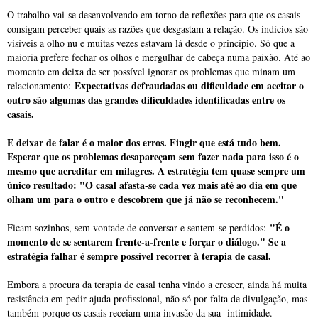
O trabalho vai-se desenvolvendo em torno de reflexões para que os casais
consigam perceber quais as razões que desgastam a relação. Os indícios são
visíveis a olho nu e muitas vezes estavam lá desde o princípio. Só que a
maioria prefere fechar os olhos e mergulhar de cabeça numa paixão. Até ao
momento em deixa de ser possível ignorar os problemas que minam um
Expectativas defraudadas ou dificuldade em aceitar o
relacionamento:
outro são algumas das grandes dificuldades identificadas entre os
casais.
E deixar de falar é o maior dos erros. Fingir que está tudo bem.
Esperar que os problemas desapareçam sem fazer nada para isso é o
mesmo que acreditar em milagres. A estratégia tem quase sempre um
único resultado: "O casal afasta-se cada vez mais até ao dia em que
olham um para o outro e descobrem que já não se reconhecem."
"É o
Ficam sozinhos, sem vontade de conversar e sentem-se perdidos:
momento de se sentarem frente-a-frente e forçar o diálogo." Se a
estratégia falhar é sempre possível recorrer à terapia de casal.
Embora a procura da terapia de casal tenha vindo a crescer, ainda há muita
resistência em pedir ajuda profissional, não só por falta de divulgação, mas
também porque os casais receiam uma invasão da sua intimidade.