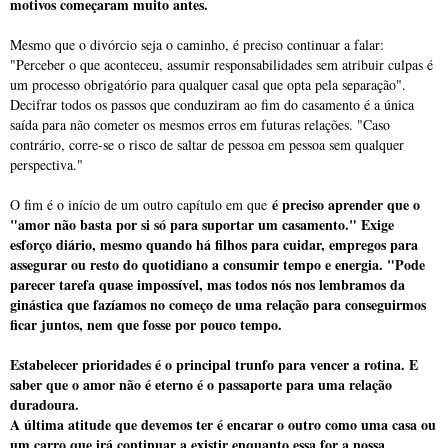
motivos começaram muito antes.
Mesmo que o divórcio seja o caminho, é preciso continuar a falar:
"Perceber o que aconteceu, assumir responsabilidades sem atribuir culpas é
um processo obrigatório para qualquer casal que opta pela separação".
Decifrar todos os passos que conduziram ao fim do casamento é a única
saída para não cometer os mesmos erros em futuras relações. "Caso
contrário, corre-se o risco de saltar de pessoa em pessoa sem qualquer
perspectiva."
é preciso aprender que o
O fim é o início de um outro capítulo em que
"amor não basta por si só para suportar um casamento." Exige
esforço diário, mesmo quando há filhos para cuidar, empregos para
assegurar ou resto do quotidiano a consumir tempo e energia. "Pode
parecer tarefa quase impossível, mas todos nós nos lembramos da
ginástica que fazíamos no começo de uma relação para conseguirmos
ficar juntos, nem que fosse por pouco tempo.
Estabelecer prioridades é o principal trunfo para vencer a rotina. E
saber que o amor não é eterno é o passaporte para uma relação
duradoura.
A última atitude que devemos ter é encarar o outro como uma casa ou
um carro que irá continuar a existir enquanto essa for a nossa