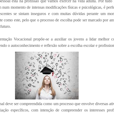
pessoal está na profissão que vamos exercer na vida adulta.
Por tudo 
m num momento de intensas modificações físicas e psicológicas, é perf
escentes se sintam inseguros e com muitas dúvidas perante um mo
nte como este, pelo que
o processo de escolha pode ser marcado por an
futuro.
ientação Vocacional propõe-se a auxiliar os jovens a lidar melhor 
ndo o autoconhecimento e reflexão sobre a escolha escolar e profission
nal deve ser compreendida como um processo que envolve diversas ati
iação específicos, com intenção de compreender os interesses profi