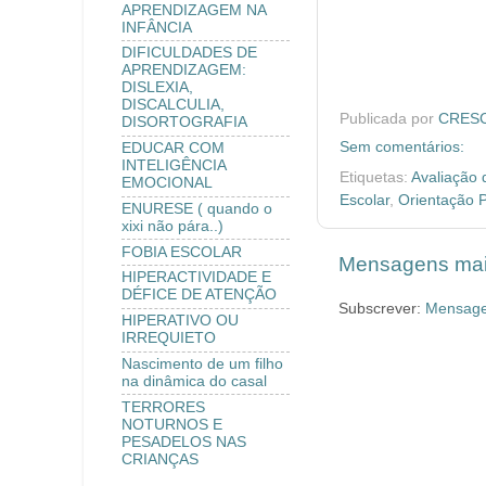
APRENDIZAGEM NA
INFÂNCIA
DIFICULDADES DE
APRENDIZAGEM:
DISLEXIA,
DISCALCULIA,
Publicada por
CRESCE
DISORTOGRAFIA
Sem comentários:
EDUCAR COM
INTELIGÊNCIA
Etiquetas:
Avaliação
EMOCIONAL
Escolar
,
Orientação P
ENURESE ( quando o
xixi não pára..)
FOBIA ESCOLAR
Mensagens mai
HIPERACTIVIDADE E
DÉFICE DE ATENÇÃO
Subscrever:
Mensage
HIPERATIVO OU
IRREQUIETO
Nascimento de um filho
na dinâmica do casal
TERRORES
NOTURNOS E
PESADELOS NAS
CRIANÇAS