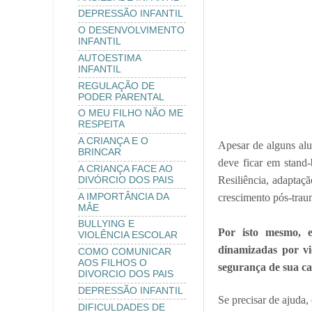
DEPRESSÃO INFANTIL
O DESENVOLVIMENTO
INFANTIL
AUTOESTIMA
INFANTIL
REGULAÇÃO DE
PODER PARENTAL
O MEU FILHO NÃO ME
RESPEITA
A CRIANÇA E O
Apesar de alguns alu
BRINCAR
deve ficar em stand-
A CRIANÇA FACE AO
Resiliência, adaptaçã
DIVÓRCIO DOS PAIS
A IMPORTÂNCIA DA
crescimento pós-trau
MÂE
BULLYING E
Por isto mesmo, e
VIOLÊNCIA ESCOLAR
dinamizadas por vi
COMO COMUNICAR
AOS FILHOS O
segurança de sua ca
DIVORCIO DOS PAIS
DEPRESSÃO INFANTIL
Se precisar de ajuda,
DIFICULDADES DE