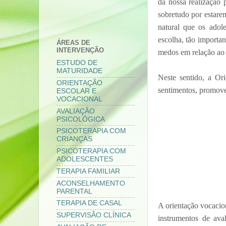
da nossa realização 
sobretudo por estare
natural que os adol
escolha, tão importa
ÁREAS DE
INTERVENÇÃO
medos em relação ao 
ESTUDO DE
MATURIDADE
Neste sentido, a Or
ORIENTAÇÃO
sentimentos, promove
ESCOLAR E
VOCACIONAL
AVALIAÇÃO
PSICOLÓGICA
PSICOTERAPIA COM
CRIANÇAS
PSICOTERAPIA COM
ADOLESCENTES
TERAPIA FAMILIAR
ACONSELHAMENTO
PARENTAL
TERAPIA DE CASAL
A orientação vocacio
SUPERVISÃO CLÍNICA
instrumentos de aval