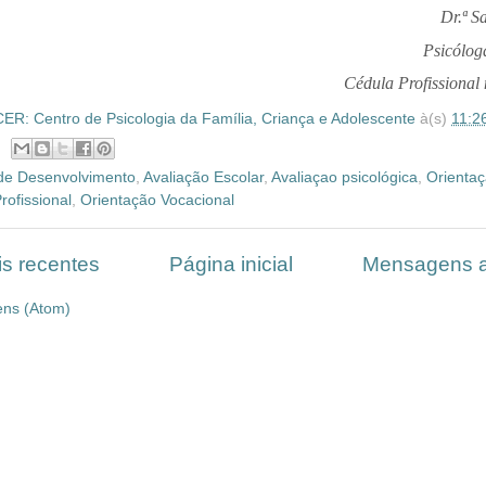
Dr.ª S
Psicólog
Cédula Profissional
R: Centro de Psicologia da Família, Criança e Adolescente
à(s)
11:2
 de Desenvolvimento
,
Avaliação Escolar
,
Avaliaçao psicológica
,
Orienta
rofissional
,
Orientação Vocacional
s recentes
Página inicial
Mensagens a
ns (Atom)