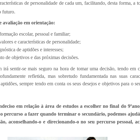
aracterísticas de personalidade de cada um, facilitando, desta forma, a 
 futuro.
e avaliação em orientação:
ormação escolar, pessoal e familiar;
alores e características de personalidade;
nóstica de aptidões e interesses;
to de objetivos e das próximas decisões.
 irá sentir-se mais seguro na hora de tomar uma decisão, tendo em 
ofundamente refletida, mas sobretudo fundamentada nas suas caract
e aptidões, sempre tendo em conta os seus desejos e objetivos para o se
 indeciso em relação à área de estudos a escolher no final do
9
ºano
 o percurso a fazer quando terminar o secundário, podemos ajudá-
ão, aconselhando-o e direcionando-o no seu percurso pessoal, a