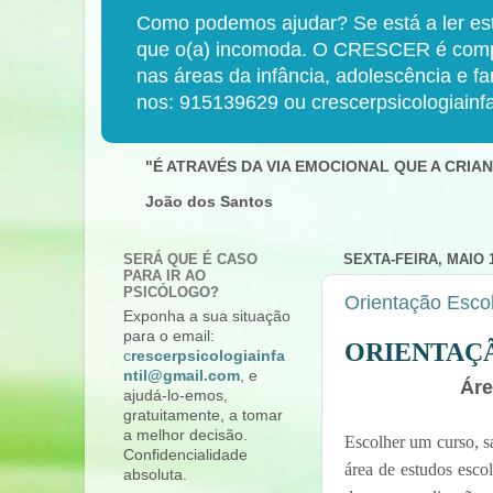
Como podemos ajudar? Se está a ler est
que o(a) incomoda. O CRESCER é compost
nas áreas da infância, adolescência e f
nos: 915139629 ou crescerpsicologiainf
"É ATRAVÉS DA VIA EMOCIONAL QUE A CRI
João dos Santos
SERÁ QUE É CASO
SEXTA-FEIRA, MAIO 1
PARA IR AO
PSICÓLOGO?
Orientação Escol
Exponha a sua situação
para o email:
ORIENTAÇ
c
rescerpsicologiainfa
ntil@gmail.com
, e
Áre
ajudá-lo-emos,
gratuitamente, a tomar
a melhor decisão.
Escolher um curso, s
Confidencialidade
área de estudos esco
absoluta.