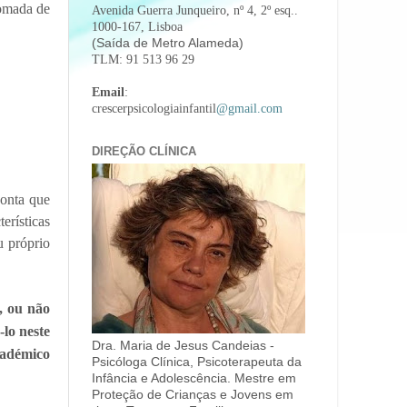
tomada de
Avenida Guerra Junqueiro, nº 4, 2º esq..
1000-167, Lisboa
(Saída de Metro Alameda)
TLM: 91 513 96 29
Email
:
crescerpsicologiainfantil
@gmail.com
DIREÇÃO CLÍNICA
conta que
erísticas
u próprio
, ou não
lo neste
Dra. Maria de Jesus Candeias -
cadémico
Psicóloga Clínica, Psicoterapeuta da
Infância e Adolescência. Mestre em
Proteção de Crianças e Jovens em