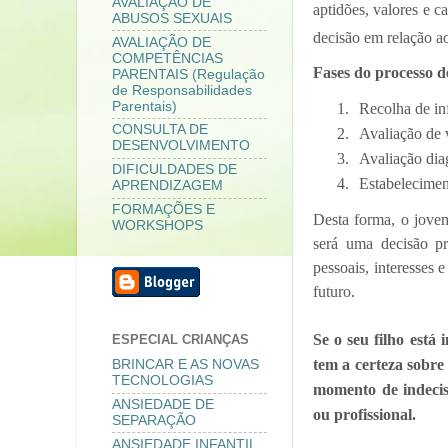
AVALIAÇÃO DE
aptidões, valores e c
ABUSOS SEXUAIS
decisão em relação ao
AVALIAÇÃO DE
COMPETÊNCIAS
Fases do processo d
PARENTAIS (Regulação
de Responsabilidades
Parentais)
1.
Recolha de inf
CONSULTA DE
2.
Avaliação de v
DESENVOLVIMENTO
3.
Avaliação diag
DIFICULDADES DE
4.
Estabelecimen
APRENDIZAGEM
FORMAÇÕES E
Desta forma, o jovem
WORKSHOPS
será uma decisão pr
pessoais, interesses 
futuro.
Se o seu filho está
ESPECIAL CRIANÇAS
tem a certeza sobre
BRINCAR E AS NOVAS
TECNOLOGIAS
momento de indecis
ANSIEDADE DE
ou profissional.
SEPARAÇÃO
ANSIEDADE INFANTIL