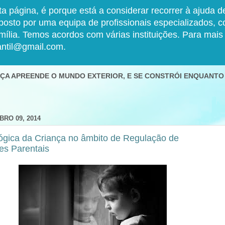
a página, é porque está a considerar recorrer à ajuda 
o por uma equipa de profissionais especializados, com
amília. Temos acordos com várias instituições. Para mai
antil@gmail.com.
ANÇA APREENDE O MUNDO EXTERIOR, E SE CONSTRÓI ENQUANTO
BRO 09, 2014
lógica da Criança no âmbito de Regulação de
es Parentais