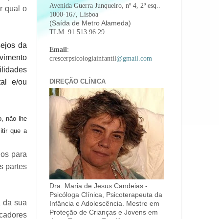
Avenida Guerra Junqueiro, nº 4, 2º esq..
r qual o
1000-167, Lisboa
(Saída de Metro Alameda)
TLM: 91 513 96 29
sejos da
Email
:
lvimento
crescerpsicologiainfantil
@gmail.com
ilidades
al e/ou
DIREÇÃO CLÍNICA
o, não lhe
tir que a
dos para
s partes
Dra. Maria de Jesus Candeias -
Psicóloga Clínica, Psicoterapeuta da
a da sua
Infância e Adolescência. Mestre em
Proteção de Crianças e Jovens em
icadores