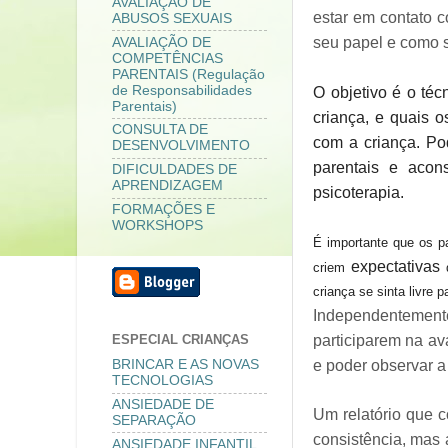
AVALIAÇÃO DE
estar em contato 
ABUSOS SEXUAIS
seu papel e como s
AVALIAÇÃO DE
COMPETÊNCIAS
PARENTAIS (Regulação
de Responsabilidades
O objetivo é o té
Parentais)
criança, e quais o
CONSULTA DE
com a criança. Po
DESENVOLVIMENTO
parentais e acon
DIFICULDADES DE
APRENDIZAGEM
psicoterapia.
FORMAÇÕES E
WORKSHOPS
É importante que os pa
expectativas
criem
d
criança se sinta livre 
Independentemente
participarem na av
ESPECIAL CRIANÇAS
e poder observar a
BRINCAR E AS NOVAS
TECNOLOGIAS
ANSIEDADE DE
Um relatório que 
SEPARAÇÃO
consistência, mas 
ANSIEDADE INFANTIL