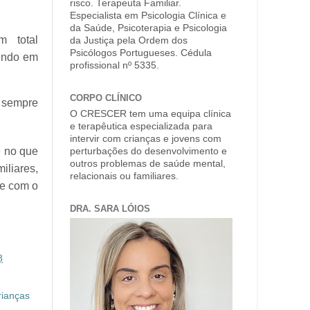
risco. Terapeuta Familiar.
Especialista em Psicologia Clínica e
da Saúde, Psicoterapia e Psicologia
m total
da Justiça pela Ordem dos
Psicólogos Portugueses. Cédula
tendo em
profissional nº 5335.
CORPO CLÍNICO
á sempre
O CRESCER tem uma equipa clínica
e terapêutica especializada para
intervir com crianças e jovens com
e no que
perturbações do desenvolvimento e
outros problemas de saúde mental,
iliares,
relacionais ou familiares.
 e com o
DRA. SARA LÓIOS
8
rianças