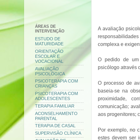
ÁREAS DE
A avaliação psicol
INTERVENÇÃO
responsabilidade
ESTUDO DE
complexa e exigent
MATURIDADE
ORIENTAÇÃO
ESCOLAR E
O pedido de um r
VOCACIONAL
psicólogo através 
AVALIAÇÃO
PSICOLÓGICA
PSICOTERAPIA COM
O processo de ava
CRIANÇAS
baseia-se na obse
PSICOTERAPIA COM
proximidade, con
ADOLESCENTES
comunicação; avali
TERAPIA FAMILIAR
ACONSELHAMENTO
aos progenitores; c
PARENTAL
TERAPIA DE CASAL
Por exemplo, no c
SUPERVISÃO CLÍNICA
estes devem ser i