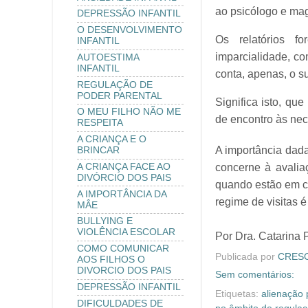
ao psicólogo e mag
DEPRESSÃO INFANTIL
O DESENVOLVIMENTO
Os relatórios f
INFANTIL
imparcialidade, co
AUTOESTIMA
INFANTIL
conta, apenas, o su
REGULAÇÃO DE
PODER PARENTAL
Significa isto, q
O MEU FILHO NÃO ME
de encontro às nec
RESPEITA
A CRIANÇA E O
A importância dada
BRINCAR
concerne à avaliaç
A CRIANÇA FACE AO
DIVÓRCIO DOS PAIS
quando estão em c
A IMPORTÂNCIA DA
regime de visitas é
MÂE
BULLYING E
VIOLÊNCIA ESCOLAR
Por Dra. Catarina 
COMO COMUNICAR
Publicada por
CRESCE
AOS FILHOS O
DIVORCIO DOS PAIS
Sem comentários:
DEPRESSÃO INFANTIL
Etiquetas:
alienação 
DIFICULDADES DE