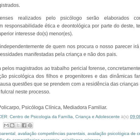
istrados.
orenses realizados pelo psicólogo serão elaborados co
m responsabilidade ética e deontológica por parte do deste, 
perior interesse do(s) menor(es).
ue independentemente de quem nos procura o nosso parecer ir
essidades manifestadas pela criança e não dos pais.
 pelos magistrados ao trabalho pericial forense, concretament
ão psicológica dos filhos e progenitores e das dinâmicas fam
ausa questões que se prendem com a residência das crianças
 fulcral neste processo.
Policarpo, Psicóloga Clínica, Mediadora Familiar.
R: Centro de Psicologia da Família, Criança e Adolescente
à(s)
09:0
parental
,
avaliação competências parentais
,
avaliação psicológica de c