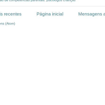
ção de competências parentais
,
psicólogos crianças
s recentes
Página inicial
Mensagens a
ns (Atom)