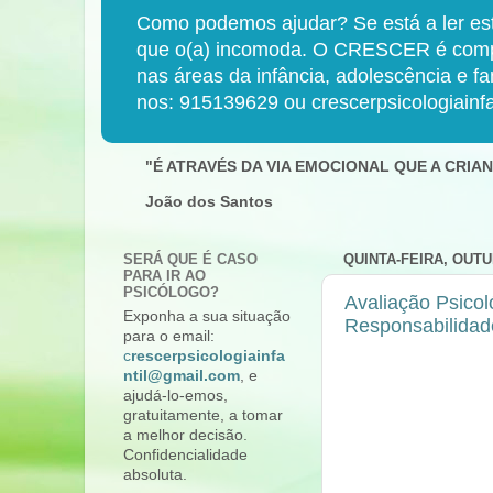
Como podemos ajudar? Se está a ler est
que o(a) incomoda. O CRESCER é compost
nas áreas da infância, adolescência e f
nos: 915139629 ou crescerpsicologiainf
"É ATRAVÉS DA VIA EMOCIONAL QUE A CRI
João dos Santos
SERÁ QUE É CASO
QUINTA-FEIRA, OUTU
PARA IR AO
PSICÓLOGO?
Avaliação Psico
Exponha a sua situação
Responsabilidad
para o email:
c
rescerpsicologiainfa
ntil@gmail.com
, e
ajudá-lo-emos,
gratuitamente, a tomar
a melhor decisão.
Confidencialidade
absoluta.