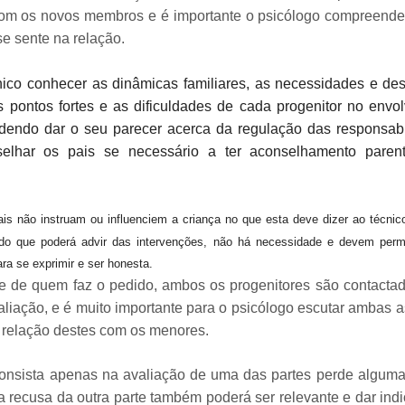
com os novos membros e é importante o psicólogo compreende
e sente na relação.
cnico conhecer as dinâmicas familiares, as necessidades e de
s pontos fortes e as dificuldades de cada progenitor no envo
dendo dar o seu parecer acerca da regulação das responsab
selhar os pais se necessário a ter aconselhamento parent
is não instruam ou influenciem a criança no que esta deve dizer ao técnic
o que poderá advir das intervenções, não há necessidade e devem permi
para se exprimir e ser honesta.
 de quem faz o pedido, ambos os progenitores são contacta
aliação, e é muito importante para o psicólogo escutar ambas a
 relação destes com os menores.
consista apenas na avaliação de uma das partes perde algum
a recusa da outra parte também poderá ser relevante e dar ind