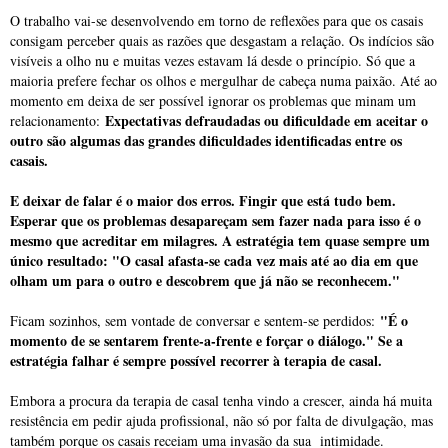
O trabalho vai-se desenvolvendo em torno de reflexões para que os casais
consigam perceber quais as razões que desgastam a relação. Os indícios são
visíveis a olho nu e muitas vezes estavam lá desde o princípio. Só que a
maioria prefere fechar os olhos e mergulhar de cabeça numa paixão. Até ao
momento em deixa de ser possível ignorar os problemas que minam um
Expectativas defraudadas ou dificuldade em aceitar o
relacionamento:
outro são algumas das grandes dificuldades identificadas entre os
casais.
E deixar de falar é o maior dos erros. Fingir que está tudo bem.
Esperar que os problemas desapareçam sem fazer nada para isso é o
mesmo que acreditar em milagres. A estratégia tem quase sempre um
único resultado: "O casal afasta-se cada vez mais até ao dia em que
olham um para o outro e descobrem que já não se reconhecem."
"É o
Ficam sozinhos, sem vontade de conversar e sentem-se perdidos:
momento de se sentarem frente-a-frente e forçar o diálogo." Se a
estratégia falhar é sempre possível recorrer à terapia de casal.
Embora a procura da terapia de casal tenha vindo a crescer, ainda há muita
resistência em pedir ajuda profissional, não só por falta de divulgação, mas
também porque os casais receiam uma invasão da sua intimidade.