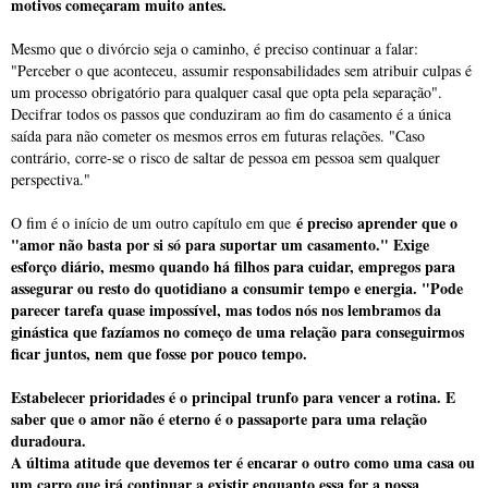
motivos começaram muito antes.
Mesmo que o divórcio seja o caminho, é preciso continuar a falar:
"Perceber o que aconteceu, assumir responsabilidades sem atribuir culpas é
um processo obrigatório para qualquer casal que opta pela separação".
Decifrar todos os passos que conduziram ao fim do casamento é a única
saída para não cometer os mesmos erros em futuras relações. "Caso
contrário, corre-se o risco de saltar de pessoa em pessoa sem qualquer
perspectiva."
é preciso aprender que o
O fim é o início de um outro capítulo em que
"amor não basta por si só para suportar um casamento." Exige
esforço diário, mesmo quando há filhos para cuidar, empregos para
assegurar ou resto do quotidiano a consumir tempo e energia. "Pode
parecer tarefa quase impossível, mas todos nós nos lembramos da
ginástica que fazíamos no começo de uma relação para conseguirmos
ficar juntos, nem que fosse por pouco tempo.
Estabelecer prioridades é o principal trunfo para vencer a rotina. E
saber que o amor não é eterno é o passaporte para uma relação
duradoura.
A última atitude que devemos ter é encarar o outro como uma casa ou
um carro que irá continuar a existir enquanto essa for a nossa