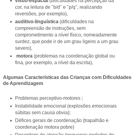
visuo-espacial
(dificuldades na percepção da
cor, na leitura de "b/d" e "p/q", realizando
reversões, por exemplo),
auditivo-linguística
(dificuldades na
compreensão de instruções, sem
comprometimento a nível físico, nomeadamente
surdez, que pode ir de um grau ligeiro a um grau
severo),
motora
(problemas na coordenação global ou
fina, por exemplo, a nível da escrita),
Algumas Características das Crianças com Dificuldades
de Aprendizagem
Problemas perceptivo-motores ;
Instabilidade emocional (explosões emocionais
súbitas sem causa obvia);
Défices gerais de coordenação (trapalhão e
coordenação motora pobre)
Desordens de atenção (pequenos períodos de