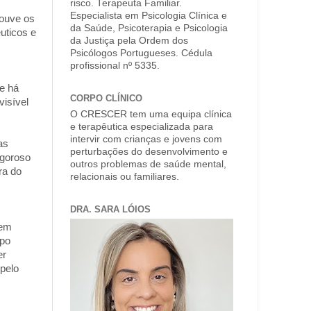
risco. Terapeuta Familiar.
Especialista em Psicologia Clínica e
 ouve os
da Saúde, Psicoterapia e Psicologia
uticos e
da Justiça pela Ordem dos
Psicólogos Portugueses. Cédula
profissional nº 5335.
ue há
CORPO CLÍNICO
isível
O CRESCER tem uma equipa clínica
e terapêutica especializada para
s
intervir com crianças e jovens com
as
perturbações do desenvolvimento e
igoroso
outros problemas de saúde mental,
ra do
relacionais ou familiares.
DRA. SARA LÓIOS
 em
upo
er
 pelo