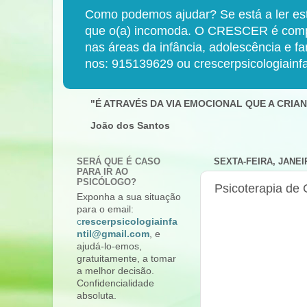
Como podemos ajudar? Se está a ler est
que o(a) incomoda. O CRESCER é compost
nas áreas da infância, adolescência e f
nos: 915139629 ou crescerpsicologiainf
"É ATRAVÉS DA VIA EMOCIONAL QUE A CRI
João dos Santos
SERÁ QUE É CASO
SEXTA-FEIRA, JANEIR
PARA IR AO
PSICÓLOGO?
Psicoterapia d
Exponha a sua situação
para o email:
c
rescerpsicologiainfa
ntil@gmail.com
, e
ajudá-lo-emos,
gratuitamente, a tomar
a melhor decisão.
Confidencialidade
absoluta.