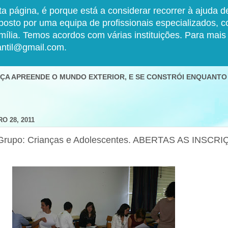
a página, é porque está a considerar recorrer à ajuda 
o por uma equipa de profissionais especializados, com
amília. Temos acordos com várias instituições. Para mai
antil@gmail.com.
ANÇA APREENDE O MUNDO EXTERIOR, E SE CONSTRÓI ENQUANTO
O 28, 2011
e Grupo: Crianças e Adolescentes. ABERTAS AS INSCR