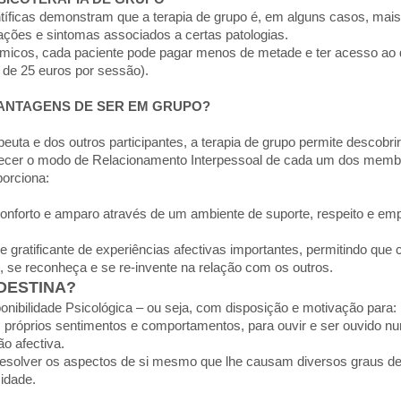
tíficas demonstram que a terapia de grupo é, em alguns casos, mais
ações e sintomas associados a certas patologias.
icos, cada paciente pode pagar menos de metade e ter acesso ao 
 de 25 euros por sessão).
VANTAGENS DE SER EM GRUPO?
euta e dos outros participantes, a terapia de grupo permite descobrir
uecer o modo de Relacionamento Interpessoal de cada um dos memb
porciona:
onforto e amparo através de um ambiente de suporte, respeito e emp
 gratificante de experiências afectivas importantes, permitindo que 
, se reconheça e se re-invente na relação com os outros.
 DESTINA?
nibilidade Psicológica – ou seja, com disposição e motivação para:
 próprios sentimentos e comportamentos, para ouvir e ser ouvido n
ão afectiva.
u resolver os aspectos de si mesmo que lhe causam diversos graus d
idade.