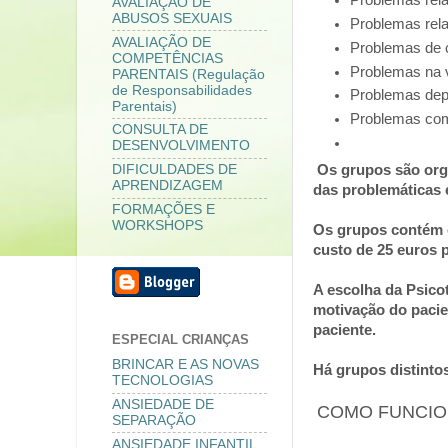
Problemas rel
AVALIAÇÃO DE
ABUSOS SEXUAIS
Problemas rel
AVALIAÇÃO DE
Problemas de 
COMPETÊNCIAS
Problemas na vi
PARENTAIS (Regulação
de Responsabilidades
Problemas dep
Parentais)
Problemas com
CONSULTA DE
DESENVOLVIMENTO
Os grupos são orga
DIFICULDADES DE
APRENDIZAGEM
das problemáticas 
FORMAÇÕES E
WORKSHOPS
Os grupos contém 
custo de 25 euros 
A escolha da Psico
motivação do pacie
paciente.
ESPECIAL CRIANÇAS
BRINCAR E AS NOVAS
Há grupos distinto
TECNOLOGIAS
ANSIEDADE DE
COMO FUNCIO
SEPARAÇÃO
ANSIEDADE INFANTIL