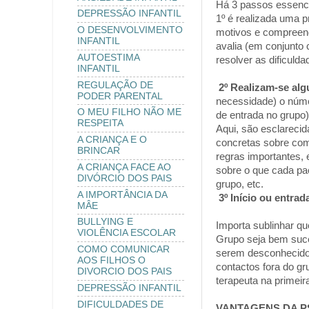
Há 3 passos essenci
DEPRESSÃO INFANTIL
1º é realizada uma p
O DESENVOLVIMENTO
motivos e compreend
INFANTIL
avalia (em conjunto
AUTOESTIMA
resolver as dificuld
INFANTIL
REGULAÇÃO DE
2º Realizam-se al
PODER PARENTAL
necessidade) o núme
O MEU FILHO NÃO ME
de entrada no grupo)
RESPEITA
Aqui, são esclarecid
A CRIANÇA E O
concretas sobre como
BRINCAR
regras importantes, e
A CRIANÇA FACE AO
sobre o que cada pac
DIVÓRCIO DOS PAIS
grupo, etc.
A IMPORTÂNCIA DA
3º Início ou entra
MÂE
BULLYING E
Importa sublinhar q
VIOLÊNCIA ESCOLAR
Grupo seja bem suce
COMO COMUNICAR
serem desconhecidos
AOS FILHOS O
contactos fora do gr
DIVORCIO DOS PAIS
terapeuta na primeir
DEPRESSÃO INFANTIL
DIFICULDADES DE
VANTAGENS DA P