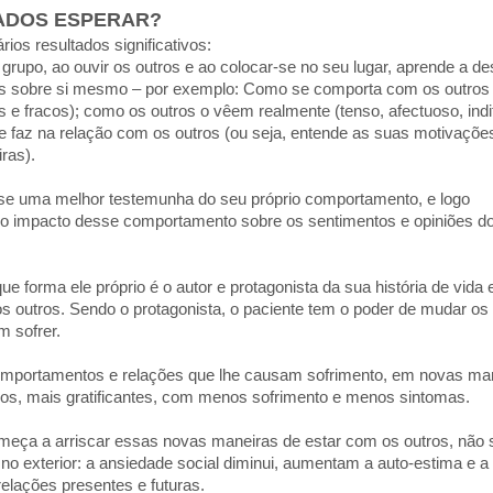
ADOS ESPERAR?
rios resultados significativos:
upo, ao ouvir os outros e ao colocar-se no seu lugar, aprende a de
s sobre si mesmo – por exemplo: Como se comporta com os outros 
s e fracos); como os outros o vêem realmente (tenso, afectuoso, indi
ue faz na relação com os outros (ou seja, entende as suas motivaçõe
ras).
-se uma melhor testemunha do seu próprio comportamento, e logo
o impacto desse comportamento sobre os sentimentos e opiniões d
 forma ele próprio é o autor e protagonista da sua história de vida 
s outros. Sendo o protagonista, o paciente tem o poder de mudar os
m sofrer.
omportamentos e relações que lhe causam sofrimento, em novas ma
ros, mais gratificantes, com menos sofrimento e menos sintomas.
eça a arriscar essas novas maneiras de estar com os outros, não 
o exterior: a ansiedade social diminui, aumentam a auto-estima e a
elações presentes e futuras.