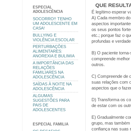
QUE RESULT
ESPECIAL
ADOLESCÊNCIA
É legítimo esperar vá
A) Cada membro do gr
SOCORRO!! TENHO
UM ADOLESCENTE EM
aspectos importante
CASA!
os seus pontos forte
BULLYING E
etc.; porque faz o q
VIOLÊNCIA ESCOLAR
profundas e verdadei
PERTURBAÇÔES
ALIMENTARES:
B) O paciente torna
ANOREXIA E BULIMIA
compreende melhor 
A IMPORTÂNCIA DAS
outros.
RELAÇÕES
FAMILIARES NA
C) Compreende de que
ADOLESCÊNCIA
suas relações com o
SAÍDAS À NOITE NA
aspectos que o faze
ADOLESCÊNCIA
ALGUMAS
D) Transforma os c
SUGESTÕES PARA
PAIS DE
de estar com os out
ADOLESCENTES
E) Gradualmente com
grupo, mas também n
ESPECIAL FAMILIA
confiança nas suas r