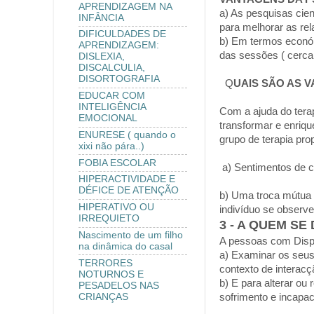
APRENDIZAGEM NA
a) As pesquisas cien
INFÂNCIA
para melhorar as rel
DIFICULDADES DE
b) Em termos económ
APRENDIZAGEM:
das sessões ( cerca
DISLEXIA,
DISCALCULIA,
DISORTOGRAFIA
Q
UAIS SÃO AS 
EDUCAR COM
INTELIGÊNCIA
Com a ajuda do terap
EMOCIONAL
transformar e enriq
ENURESE ( quando o
grupo de terapia pro
xixi não pára..)
FOBIA ESCOLAR
a) Sentimentos de c
HIPERACTIVIDADE E
DÉFICE DE ATENÇÃO
b) Uma troca mútua e
HIPERATIVO OU
indivíduo se observe
IRREQUIETO
3 - A QUEM SE
Nascimento de um filho
A pessoas com Dispo
na dinâmica do casal
a) Examinar os seus
TERRORES
contexto de interacç
NOTURNOS E
b) E para alterar o
PESADELOS NAS
CRIANÇAS
sofrimento e incapac