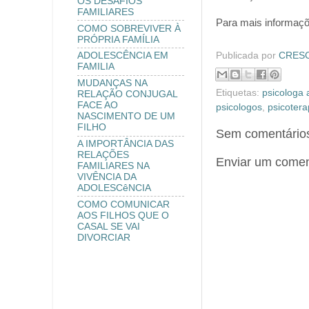
OS DESAFIOS
FAMILIARES
Para mais informaçõ
COMO SOBREVIVER À
PRÓPRIA FAMÍLIA
Publicada por
CRESCE
ADOLESCÊNCIA EM
FAMILIA
MUDANÇAS NA
Etiquetas:
psicologa 
RELAÇÃO CONJUGAL
FACE AO
psicologos
,
psicotera
NASCIMENTO DE UM
FILHO
Sem comentário
A IMPORTÂNCIA DAS
RELAÇÕES
Enviar um comen
FAMILIARES NA
VIVÊNCIA DA
ADOLESCêNCIA
COMO COMUNICAR
AOS FILHOS QUE O
CASAL SE VAI
DIVORCIAR