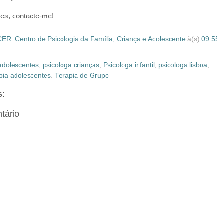
es, contacte-me!
R: Centro de Psicologia da Família, Criança e Adolescente
à(s)
09:5
adolescentes
,
psicologa crianças
,
Psicologa infantil
,
psicologa lisboa
,
pia adolescentes
,
Terapia de Grupo
s:
tário