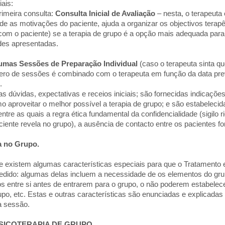
ais:
rimeira consulta:
Consulta Inicial de Avaliação
– nesta, o terapeuta
e as motivações do paciente, ajuda a organizar os objectivos terapê
 com o paciente) se a terapia de grupo é a opção mais adequada para
ades apresentadas.
gumas Sessões de Preparação Individual
(caso o terapeuta sinta q
ro de sessões é combinado com o terapeuta em função da data prev
.
as dúvidas, expectativas e receios iniciais; são fornecidas indicaçõe
 aproveitar o melhor possível a terapia de grupo; e são estabelecid
ntre as quais a regra ética fundamental da confidencialidade (sigilo r
iente revela no grupo), a ausência de contacto entre os pacientes fo
da no Grupo.
ue existem algumas características especiais para que o Tratamento
dido: algumas delas incluem a necessidade de os elementos do gr
 entre si antes de entrarem para o grupo, o não poderem estabelec
upo, etc. Estas e outras características são enunciadas e explicadas
a sessão.
SICOTERAPIA DE GRUPO