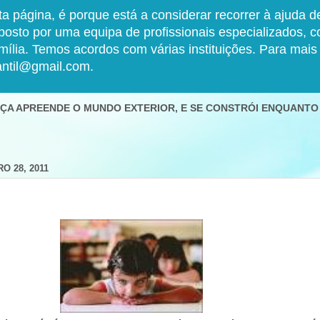
a página, é porque está a considerar recorrer à ajuda 
o por uma equipa de profissionais especializados, com
amília. Temos acordos com várias instituições. Para mai
antil@gmail.com.
ANÇA APREENDE O MUNDO EXTERIOR, E SE CONSTRÓI ENQUANTO
O 28, 2011