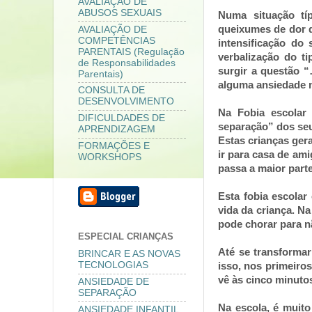
AVALIAÇÃO DE
ABUSOS SEXUAIS
Numa situação tí
queixumes de dor d
AVALIAÇÃO DE
COMPETÊNCIAS
intensificação do
PARENTAIS (Regulação
verbalização do t
de Responsabilidades
surgir a questão “
Parentais)
alguma ansiedade n
CONSULTA DE
DESENVOLVIMENTO
Na Fobia escolar
DIFICULDADES DE
separação” dos seus
APRENDIZAGEM
Estas crianças ger
FORMAÇÕES E
ir para casa de ami
WORKSHOPS
passa a maior part
Esta fobia escolar
vida da criança. Na
pode chorar para nã
ESPECIAL CRIANÇAS
Até se transforma
BRINCAR E AS NOVAS
TECNOLOGIAS
isso, nos primeiro
vê às cinco minuto
ANSIEDADE DE
SEPARAÇÃO
Na escola, é muito
ANSIEDADE INFANTIL