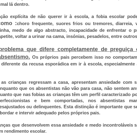
mal lá dentro.
ão explícita de não querer ir à escola, a fobia escolar pode
como :
choro frequente, suores frios ou tremores, diarreia, 
inha, medo de algo abstracto, incapacidade de enfrentar o 
petite, voltar a urinar na cama, insónias, pesadelos, entre outros
problema que difere completamente de preguiça
absentismo.
Os próprios pais percebem isso no comportam
diferente da recusa esporádica em ir à escola, especialmente
 as crianças regressam a casa, apresentam ansiedade com s
enquanto que os absentistas não vão para casa, não sentem an
anto que nas fobias as crianças têm um perfil caracterizado p
perfeccionistas e bem comportadas, nos absentistas man
ajustados ou delinquentes. Esta distinção é importante que sej
ordar e intervir adequado pelos próprios pais.
ianças que desenvolvem essa ansiedade e medo incontroláveis 
m rendimento escolar.