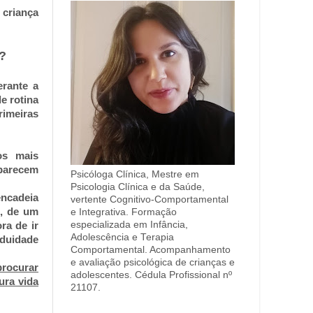
 criança
?
erante a
e rotina
rimeiras
os mais
aparecem
Psicóloga Clínica, Mestre em
Psicologia Clínica e da Saúde,
encadeia
vertente Cognitivo-Comportamental
e, de um
e Integrativa. Formação
especializada em Infância,
ra de ir
Adolescência e Terapia
duidade
Comportamental. Acompanhamento
e avaliação psicológica de crianças e
procurar
adolescentes. Cédula Profissional nº
ura vida
21107.