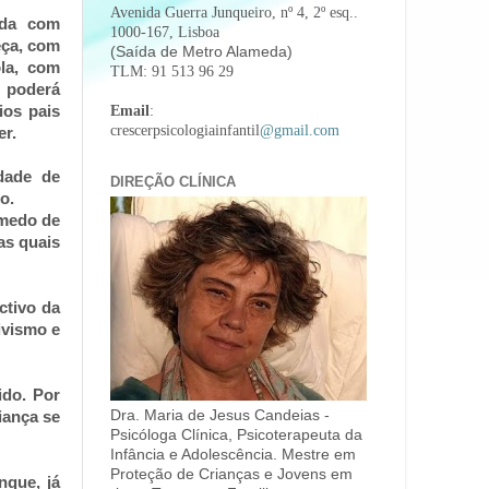
Avenida Guerra Junqueiro, nº 4, 2º esq..
rda com
1000-167, Lisboa
eça, com
(Saída de Metro Alameda)
ola, com
TLM: 91 513 96 29
a poderá
ios pais
Email
:
crescerpsicologiainfantil
@gmail.com
er.
dade de
DIREÇÃO CLÍNICA
o.
 medo de
as quais
ctivo da
ivismo e
ido. Por
Dra. Maria de Jesus Candeias -
iança se
Psicóloga Clínica, Psicoterapeuta da
Infância e Adolescência. Mestre em
Proteção de Crianças e Jovens em
nque, já