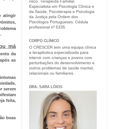
risco. Terapeuta Familiar.
Especialista em Psicologia Clínica e
da Saúde, Psicoterapia e Psicologia
 atingir
da Justiça pela Ordem dos
vómitos,
Psicólogos Portugueses. Cédula
profissional nº 5335.
problema
.
CORPO CLÍNICO
 ou má
O CRESCER tem uma equipa clínica
e terapêutica especializada para
ento da
intervir com crianças e jovens com
 após as
perturbações do desenvolvimento e
outros problemas de saúde mental,
relacionais ou familiares.
intomas
siedade,
DRA. SARA LÓIOS
or serem
ifestam
a feita,
são boas