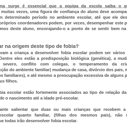
ma surge é essencial que a equipa da escola saiba o q
, muitas vezes, uma figura de confiança do aluno deve acompa
 determinado período no ambiente escolar, até que ele des
 próprios coordenadores podem, por vezes, desempenhar este p
imos deste aluno, encorajando-o a ponto de se sentir bem na
r na origem deste tipo de fobia?
vam a criança a desenvolver fobia escolar podem ser vário
Dentre eles estão a predisposição biológica (genética), a mu
r severo, conflito com colegas, o temperamento da cri
cção do ambiente familiar( mudança de casa, divórcio dos pais, 
tos familiares), e até mesmo a preocupação excessiva de alguns 
s filhos.
ia escolar estão fortemente associados ao tipo de relação da
de o nascimento até a idade pré-escolar.
sante salientar que duas ou mais crianças que recebem 
escolar quanto familiar, (filhas dos mesmos pais), não si
e todas irão desenvolver fobia escolar.