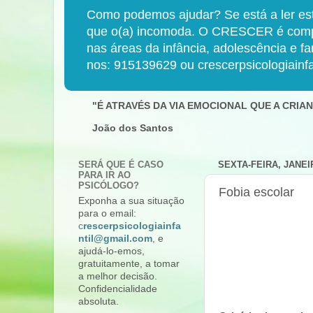
Como podemos ajudar? Se está a ler est
que o(a) incomoda. O CRESCER é compost
nas áreas da infância, adolescência e f
nos: 915139629 ou crescerpsicologiainf
"É ATRAVÉS DA VIA EMOCIONAL QUE A CRI
João dos Santos
SERÁ QUE É CASO
SEXTA-FEIRA, JANEIR
PARA IR AO
PSICÓLOGO?
Fobia escolar
Exponha a sua situação
para o email:
c
rescerpsicologiainfa
ntil@gmail.com
, e
ajudá-lo-emos,
gratuitamente, a tomar
a melhor decisão.
Confidencialidade
absoluta.