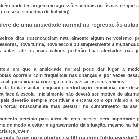
mbém pode ter origem em agressões verbais ou físicas de que a
 ( ou seja, ser vítima de bullying).
ifere de uma ansiedade normal no regresso às aulas
meiros dias desencadeiam naturalmente algum nervosismo, p
fessores, nova turma, nova escola ou simplesmente a mudança d
s aulas, até os mais calmos poderão ficar afectados nas p
istem em que a ansiedade normal pode dar lugar a med
s fobias ocorrem com frequência nas crianças e por vezes des
inal que a criança conseguiu ultrapassar os seus receios.
 da fobia escolar
, enquanto perturbação emocional que des
a face à escola, inicialmente não deverá ser motivo de alarm
 pais deverão sempre incentivar e encarar com optimismo a ho
m forçar bruscamente mas persistir no cumprimento da assi
amento persista para além de dois meses, será importante 
rte de modo a evitar o agravamento da situação, mesmo na fut
 criança/jovem.
 pais fazer pa
ra ajudar os filhos com fobia escolar?