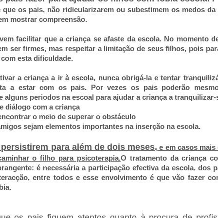
 que os pais, não ridicularizarem ou subestimem os medos da 
vem mostrar compreensão.
em facilitar que a criança se afaste da escola. No mome
nto de
m ser firmes, mas respeitar a limitação de seus filhos, pois para
r com esta dificuldade.
ivar a criança a ir à escola, nunca obrigá-la e tentar tranquiliz
lta a estar com os pais. Por vezes os pais poderão mesmo
alguns periodos na escoal para ajudar a criança a tranquilizar-
 diálogo com a criança
 encontrar o meio de superar o obstáculo
migos sejam elementos importantes na inserção na escola.
persistirem para além de dois meses,
e em casos mais c
aminhar o filho para psicoterapia.
O tratamento da criança c
rangente: é necessária a participação efectiva da escola, dos p
nteracção, entre todos e esse envolvimento é que vão fazer c
bia.
ue os pais fiquem atentos quanto à procura de profis