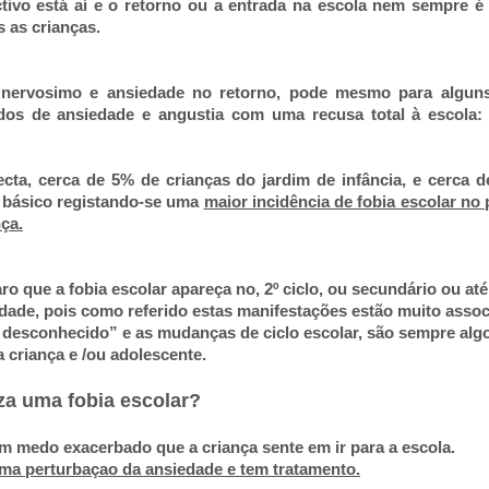
ctivo está aí e o retorno ou a entrada na escola nem sempre é
s as crianças.
nervosimo e ansiedade no retorno, pode mesmo para alguns 
ados de ansiedade e angustia com uma recusa total à escola:
ecta, cerca de 5% de crianças do jardim de infância, e cerca 
 básico registando-se uma
maior incidência de fobia escolar no 
nça.
ro que a fobia escolar apareça no, 2º ciclo, ou secundário ou a
ldade, pois como referido estas manifestações estão muito assoc
 desconhecido” e as mudanças de ciclo escolar, são sempre alg
a criança e /ou adolescente.
za uma fobia escolar?
um medo exacerbado que a criança sente em ir para a escola.
uma perturbaçao da ansiedade e tem tratamento.