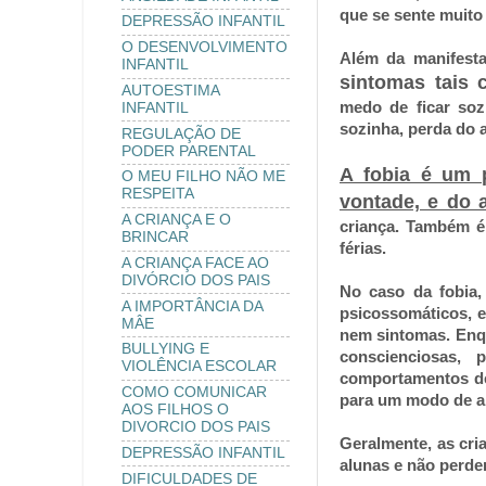
que se sente muito 
DEPRESSÃO INFANTIL
O DESENVOLVIMENTO
Além da manifestaç
INFANTIL
sintomas tais 
AUTOESTIMA
medo de ficar soz
INFANTIL
sozinha, perda do a
REGULAÇÃO DE
PODER PARENTAL
A fobia é um 
O MEU FILHO NÃO ME
RESPEITA
vontade, e do 
A CRIANÇA E O
criança.
Também é 
BRINCAR
férias.
A CRIANÇA FACE AO
DIVÓRCIO DOS PAIS
No caso da fobia,
A IMPORTÂNCIA DA
psicossomáticos, 
MÂE
nem sintomas. Enqu
BULLYING E
conscienciosas, 
VIOLÊNCIA ESCOLAR
comportamentos des
COMO COMUNICAR
para um modo de ab
AOS FILHOS O
DIVORCIO DOS PAIS
Geralmente, as cr
DEPRESSÃO INFANTIL
alunas e não perde
DIFICULDADES DE