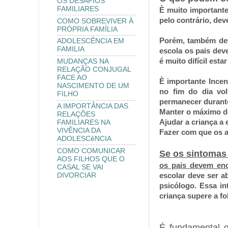
OS DESAFIOS
FAMILIARES
È muito importante
pelo contrário, de
COMO SOBREVIVER À
PRÓPRIA FAMÍLIA
Porém, também dev
ADOLESCÊNCIA EM
FAMILIA
escola os pais deve
é muito difícil esta
MUDANÇAS NA
RELAÇÃO CONJUGAL
FACE AO
È importante Incent
NASCIMENTO DE UM
no fim do dia vo
FILHO
permanecer durante 
A IMPORTÂNCIA DAS
Manter o máximo de
RELAÇÕES
Ajudar a criança a
FAMILIARES NA
VIVÊNCIA DA
Fazer com que os a
ADOLESCêNCIA
COMO COMUNICAR
Se os sintomas 
AOS FILHOS QUE O
os pais devem enc
CASAL SE VAI
escolar deve ser ab
DIVORCIAR
psicólogo. Essa i
criança supere a fo
É fundamental q