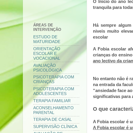
O Início do ano le
tranquila para toda
Há sempre algum 
ÁREAS DE
INTERVENÇÃO
niveis muito elev
escolar
ESTUDO DE
MATURIDADE
A Fobia escolar af
ORIENTAÇÃO
ESCOLAR E
crianças do ensino
VOCACIONAL
ano lectivo da cria
AVALIAÇÃO
PSICOLÓGICA
PSICOTERAPIA COM
No entanto não é ra
CRIANÇAS
na entrada da facu
PSICOTERAPIA COM
“ansiedade face ao
ADOLESCENTES
significativas para 
TERAPIA FAMILIAR
ACONSELHAMENTO
O que caracteri
PARENTAL
TERAPIA DE CASAL
A Fobia escolar é 
SUPERVISÃO CLÍNICA
A Fobia escolar é 