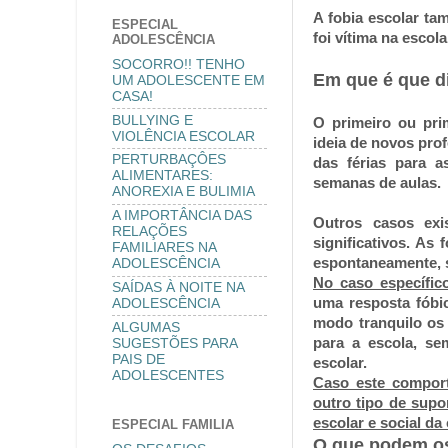
A fobia escolar ta
ESPECIAL
foi vítima na escola
ADOLESCÊNCIA
SOCORRO!! TENHO
Em que é que d
UM ADOLESCENTE EM
CASA!
BULLYING E
O primeiro ou pri
VIOLÊNCIA ESCOLAR
ideia de novos pro
PERTURBAÇÔES
das férias para a
ALIMENTARES:
semanas de aulas.
ANOREXIA E BULIMIA
A IMPORTÂNCIA DAS
Outros casos ex
RELAÇÕES
significativos. A
FAMILIARES NA
espontaneamente, s
ADOLESCÊNCIA
No caso específico
SAÍDAS À NOITE NA
uma resposta fóbic
ADOLESCÊNCIA
modo tranquilo os
ALGUMAS
para a escola, se
SUGESTÕES PARA
PAIS DE
escolar.
ADOLESCENTES
Caso este comport
outro tipo de supo
escolar e social da
ESPECIAL FAMILIA
O que podem os