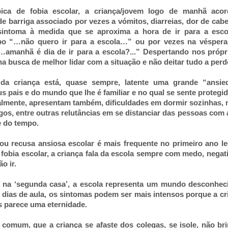
pica de fobia escolar, a criança/jovem logo de manhã aco
e barriga associado por vezes a vómitos, diarreias, dor de cab
 sintoma à medida que se aproxima a hora de ir para a esc
ipo “…não quero ir para a escola…” ou por vezes na vésper
…amanhã é dia de ir para a escola?...” Despertando nos própr
a busca de melhor lidar com a situação e não deitar tudo a perd
 da criança está, quase sempre, latente uma grande “ansie
 pais e do mundo que lhe é familiar e no qual se sente protegid
almente, apresentam também, dificuldades em dormir sozinhas,
gos, entre outras relutâncias em se distanciar das pessoas com 
e do tempo.
 ou recusa ansiosa escolar é mais frequente no primeiro ano le
 fobia escolar, a criança fala da escola sempre com medo, negat
o ir.
r na ‘segunda casa’, a escola representa um mundo desconhec
s dias de aula, os sintomas podem ser mais intensos porque a cr
s parece uma eternidade.
 comum, que a criança se afaste dos colegas, se isole, não bri