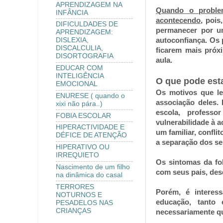
APRENDIZAGEM NA
Quando o proble
INFÂNCIA
acontecendo
, pois
DIFICULDADES DE
permanecer por um
APRENDIZAGEM:
autoconfiança. Os
DISLEXIA,
DISCALCULIA,
ficarem mais próx
DISORTOGRAFIA
aula.
EDUCAR COM
INTELIGÊNCIA
O que pode esta
EMOCIONAL
Os motivos que le
ENURESE ( quando o
associação deles. 
xixi não pára..)
escola, professo
FOBIA ESCOLAR
vulnerabilidade à a
HIPERACTIVIDADE E
um familiar, confli
DÉFICE DE ATENÇÃO
a separação dos seu
HIPERATIVO OU
IRREQUIETO
Os sintomas da fob
Nascimento de um filho
com seus pais, des
na dinâmica do casal
TERRORES
Porém, é interes
NOTURNOS E
educação, tanto 
PESADELOS NAS
CRIANÇAS
necessariamente qu