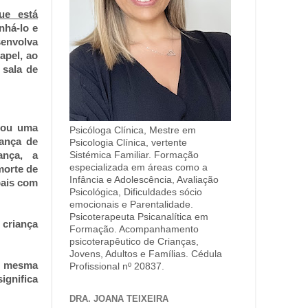
ue está
nhá-lo e
envolva
apel, ao
 sala de
s ou uma
Psicóloga Clínica, Mestre em
dança de
Psicologia Clínica, vertente
ança, a
Sistémica Familiar. Formação
especializada em áreas como a
morte de
Infância e Adolescência, Avaliação
pais com
Psicológica, Dificuldades sócio
emocionais e Parentalidade.
Psicoterapeuta Psicanalítica em
 criança
Formação. Acompanhamento
psicoterapêutico de Crianças,
Jovens, Adultos e Famílias. Cédula
a mesma
Profissional nº 20837.
gnifica
DRA. JOANA TEIXEIRA