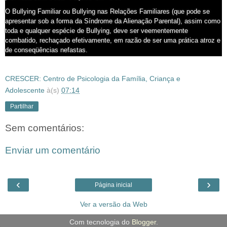
O Bullying Familiar ou Bullying nas Relações Familiares (que pode se
apresentar sob a forma da Síndrome da Alienação Parental), assim como
toda e qualquer espécie de Bullying, deve ser veementemente
combatido, rechaçado efetivamente, em razão de ser uma prática atroz e
de conseqüências nefastas.
CRESCER: Centro de Psicologia da Família, Criança e
Adolescente
à(s)
07:14
Partilhar
Sem comentários:
Enviar um comentário
‹
›
Página inicial
Ver a versão da Web
Com tecnologia do
Blogger
.