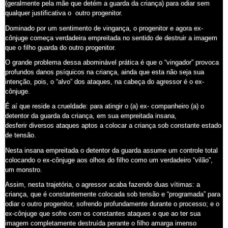
(geralmente pela mãe que detém a guarda da criança) para odiar sem
qualquer justificativa o outro progenitor.
Dominado por um sentimento de vingança, o progenitor e agora ex-
cônjuge começa verdadeira empreitada no sentido de destruir a imagem
que o filho guarda do outro progenitor.
O grande problema dessa abominável prática é que o “vingador” provoca
profundos danos psíquicos na criança, ainda que esta não seja sua
intenção, pois, o “alvo” dos ataques, na cabeça do agressor é o ex-
cônjuge.
É aí que reside a crueldade: para atingir o (a) ex- companheiro (a) o
detentor da guarda da criança, em sua empreitada insana,
desferir diversos ataques aptos a colocar a criança sob constante estado
de tensão.
Nesta insana empreitada o detentor da guarda assume um controle total
colocando o ex-cônjuge aos olhos do filho como um verdadeiro “vilão”,
um monstro.
Assim, nesta trajetória, o agressor acaba fazendo duas vítimas: a
criança, que é constantemente colocada sob tensão e “programada” para
odiar o outro progenitor, sofrendo profundamente durante o processo; e o
ex-cônjuge que sofre com os constantes ataques e que ao ter sua
imagem completamente destruída perante o filho amarga imenso