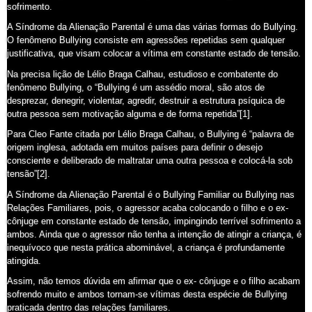
sofrimento.
A Síndrome da Alienação Parental é uma das várias formas do Bullying.
O fenômeno Bullying consiste em agressões repetidas sem qualquer
justificativa, que visam colocar a vítima em constante estado de tensão.
Na precisa lição de Lélio Braga Calhau, estudioso e combatente do
fenômeno Bullying, o “Bullying é um assédio moral, são atos de
desprezar, denegrir, violentar, agredir, destruir a estrutura psíquica de
outra pessoa sem motivação alguma e de forma repetida”[1].
Para Cleo Fante citada por Lélio Braga Calhau, o Bullying é “palavra de
origem inglesa, adotada em muitos países para definir o desejo
consciente e deliberado de maltratar uma outra pessoa e colocá-la sob
tensão”[2].
A Síndrome da Alienação Parental é o Bullying Familiar ou Bullying nas
Relações Familiares, pois, o agressor acaba colocando o filho e o ex-
cônjuge em constante estado de tensão, impingindo terrível sofrimento a
ambos. Ainda que o agressor não tenha a intenção de atingir a criança, é
inequívoco que nesta prática abominável, a criança é profundamente
atingida.
Assim, não temos dúvida em afirmar que o ex- cônjuge e o filho acabam
sofrendo muito e ambos tornam-se vítimas desta espécie de Bullying
praticada dentro das relações familiares.