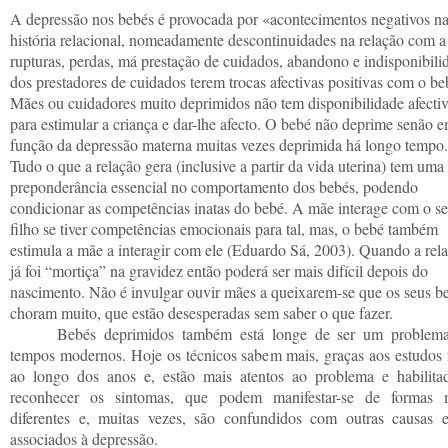
A depressão nos bebés é provocada por «acontecimentos negativos na
história relacional, nomeadamente descontinuidades na relação com a
rupturas, perdas, má prestação de cuidados, abandono e indisponibili
dos prestadores de cuidados terem trocas afectivas positivas com o be
Mães ou cuidadores muito deprimidos não tem disponibilidade afecti
para estimular a criança e dar-lhe afecto. O bebé não deprime senão 
função da depressão materna muitas vezes deprimida há longo tempo.
Tudo o que a relação gera (inclusive a partir da vida uterina) tem uma
preponderância essencial no comportamento dos bebés, podendo
condicionar as competências inatas do bebé. A mãe interage com o s
filho se tiver competências emocionais para tal, mas, o bebé também
estimula a mãe a interagir com ele (Eduardo Sá, 2003). Quando a rel
já foi “mortiça” na gravidez então poderá ser mais difícil depois do
nascimento. Não é invulgar ouvir mães a queixarem-se que os seus b
choram muito, que estão desesperadas sem saber o que fazer.
Bebés deprimidos também está longe de ser um problem
tempos modernos. Hoje os técnicos sabem mais, graças aos estudos f
ao longo dos anos e, estão mais atentos ao problema e habilita
reconhecer os sintomas, que podem manifestar-se de formas 
diferentes e, muitas vezes, são confundidos com outras causas 
associados à depressão.