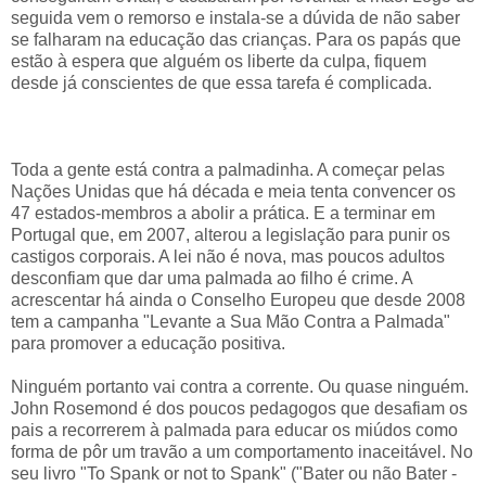
seguida vem o remorso e instala-se a dúvida de não saber
se falharam na educação das crianças. Para os papás que
estão à espera que alguém os liberte da culpa, fiquem
desde já conscientes de que essa tarefa é complicada.
Toda a gente está contra a palmadinha. A começar pelas
Nações Unidas que há década e meia tenta convencer os
47 estados-membros a abolir a prática. E a terminar em
Portugal que, em 2007, alterou a legislação para punir os
castigos corporais. A lei não é nova, mas poucos adultos
desconfiam que dar uma palmada ao filho é crime. A
acrescentar há ainda o Conselho Europeu que desde 2008
tem a campanha "Levante a Sua Mão Contra a Palmada"
para promover a educação positiva.
Ninguém portanto vai contra a corrente. Ou quase ninguém.
John Rosemond é dos poucos pedagogos que desafiam os
pais a recorrerem à palmada para educar os miúdos como
forma de pôr um travão a um comportamento inaceitável. No
seu livro "To Spank or not to Spank" ("Bater ou não Bater -