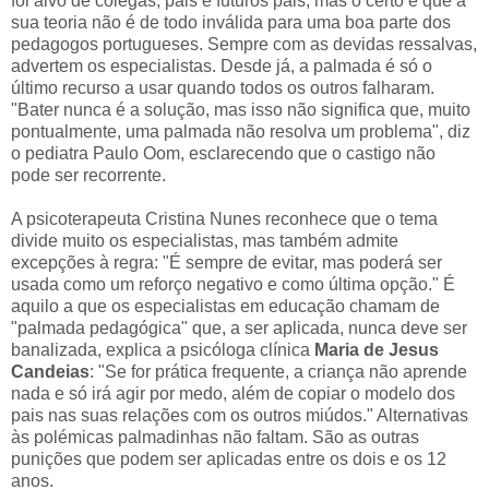
foi alvo de colegas, pais e futuros pais, mas o certo é que a
sua teoria não é de todo inválida para uma boa parte dos
pedagogos portugueses. Sempre com as devidas ressalvas,
advertem os especialistas. Desde já, a palmada é só o
último recurso a usar quando todos os outros falharam.
"Bater nunca é a solução, mas isso não significa que, muito
pontualmente, uma palmada não resolva um problema", diz
o pediatra Paulo Oom, esclarecendo que o castigo não
pode ser recorrente.
A psicoterapeuta Cristina Nunes reconhece que o tema
divide muito os especialistas, mas também admite
excepções à regra: "É sempre de evitar, mas poderá ser
usada como um reforço negativo e como última opção." É
aquilo a que os especialistas em educação chamam de
"palmada pedagógica" que, a ser aplicada, nunca deve ser
banalizada, explica a psicóloga clínica
Maria de Jesus
Candeias
: "Se for prática frequente, a criança não aprende
nada e só irá agir por medo, além de copiar o modelo dos
pais nas suas relações com os outros miúdos." Alternativas
às polémicas palmadinhas não faltam. São as outras
punições que podem ser aplicadas entre os dois e os 12
anos.